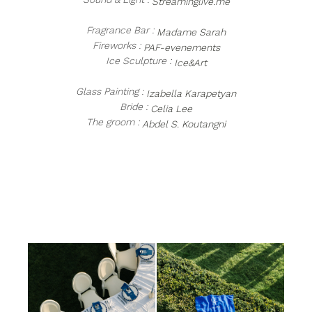
Streaminglive.me
Fragrance Bar :
Madame Sarah
Fireworks :
PAF-evenements
Ice Sculpture :
Ice&Art
Glass Painting :
Izabella Karapetyan
Bride :
Celia Lee
The groom :
Abdel S. Koutangni