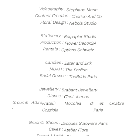
Videography :
Stephane Morin
Content Creation :
Cherich And Co
Floral Design :
Nebbia Studio
Stationery :
Belpapier Studio
Production :
Flower.Decor.SA
Rentals :
Options Schweiz
Candles :
Ester and Erik
MUAH :
The Porfirio
Bridal Gowns :
TheBride Paris
Jewellery :
Brabant Jewellery
Gloves :
C'est Jeanne
Groom’s Attire
Fratelli Mocchia di
et Cinabre
:
Coggiola
Paris
Groom’s Shoes :
Jacques Solovière Paris
Cakes :
Atelier Flora
Sound & Light :